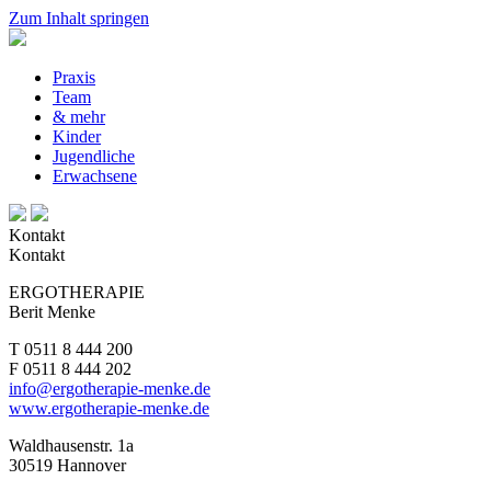
Zum Inhalt springen
Praxis
Team
& mehr
Kinder
Jugendliche
Erwachsene
Kontakt
Kontakt
ERGOTHERAPIE
Berit Menke
T 0511 8 444 200
F 0511 8 444 202
info@ergotherapie-menke.de
www.ergotherapie-menke.de
Waldhausenstr. 1a
30519 Hannover