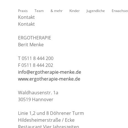
Praxis
Team
& mehr
Kinder
Jugendliche
Erwachse
Kontakt
Kontakt
ERGOTHERAPIE
Berit Menke
T 0511 8 444 200
F 0511 8 444 202
info@ergotherapie-menke.de
www.ergotherapie-menke.de
Waldhausenstr. 1a
30519 Hannover
Linie 1,2 und 8 Döhrener Turm
Hildesheimerstraße / Ecke
Restaurant Vier Jahreszeiten